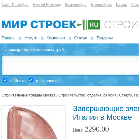
Санкт-Петербург
Нижний Новгород
Екатеринбург
Новосибирск
Казань
Сам
Товары
Услуги
Компании
Статьи
Тендеры
Например,
полиэтиленовые трубы
в Москве
в названии
Строительные товары Москва
/
Строительство, отделка, ремонт
/
Стекло, зе
Завершающие эл
Италия в Москве
2290.00
Цена: