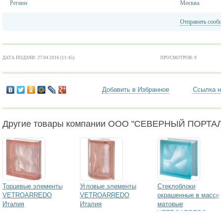
Регион
Москва
Отправить сооб
ДАТА ПОДАЧИ: 27.04.2016 (11:45)
ПРОСМОТРОВ: 0
Добавить в Избранное
Ссылка н
Другие товары компании ООО "СЕВЕРНЫЙ ПОРТАЛ
Торцевые элементы
Угловые элементы
Стеклоблоки
VETROARREDO
VETROARREDO
окрашенные в массе
Италия
Италия
матовые
VETROARREDO