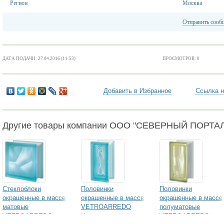
Регион
Москва
Отправить сооб
ДАТА ПОДАЧИ: 27.04.2016 (11:53)
ПРОСМОТРОВ: 0
Добавить в Избранное
Ссылка н
Другие товары компании ООО "СЕВЕРНЫЙ ПОРТАЛ
Стеклоблоки
Половинки
Половинки
окрашенные в массе
окрашенные в массе
окрашенные в массе
матовые
VETROARREDO
полуматовые
VETROARREDO
Италия
VETROARREDO