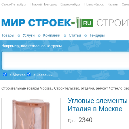
Санкт-Петербург
Нижний Новгород
Екатеринбург
Новосибирск
Казань
Сам
Товары
Услуги
Компании
Статьи
Тендеры
Например,
полиэтиленовые трубы
в Москве
в названии
Строительные товары Москва
/
Строительство, отделка, ремонт
/
Стекло, зе
Угловые элемен
Италия в Москве
2340
Цена: