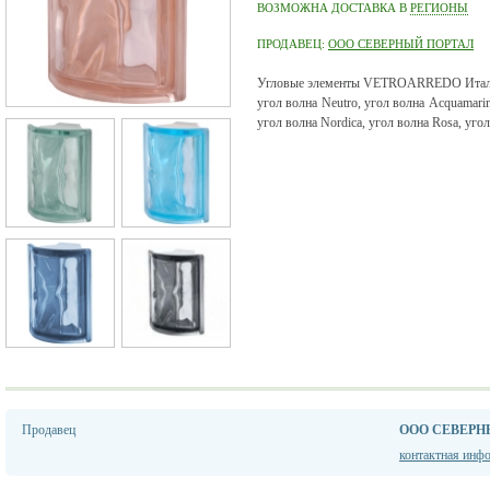
ВОЗМОЖНА ДОСТАВКА В
РЕГИОНЫ
ПРОДАВЕЦ:
ООО СЕВЕРНЫЙ ПОРТАЛ
Угловые элементы VETROARREDO Ита
угол волна Neutro, угол волна Acquamarina
угол волна Nordica, угол волна Rosa, угол
Продавец
ООО СЕВЕРН
контактная инф