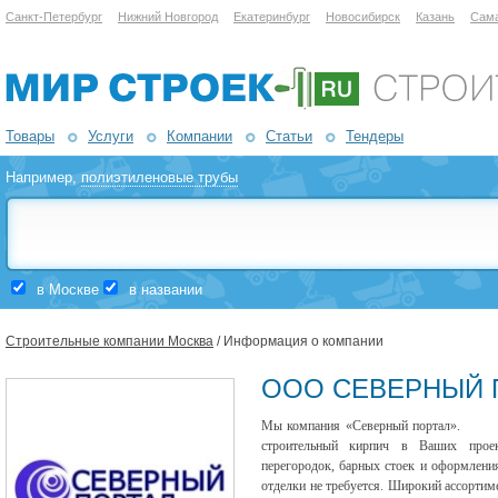
Санкт-Петербург
Нижний Новгород
Екатеринбург
Новосибирск
Казань
Сам
Товары
Услуги
Компании
Статьи
Тендеры
Например,
полиэтиленовые трубы
в Москве
в названии
Строительные компании Москва
/ Информация о компании
ООО СЕВЕРНЫЙ 
Мы компания «Северный портал». Пр
строительный кирпич в Ваших проек
перегородок, барных стоек и оформлени
отделки не требуется. Широкий ассортиме