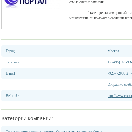
самые смелые замыслы.
Также предлагаем российский поли
монолитный, он поможет в создании теплиц
Город
Москва
Телефон
+7 (495) 975-93
E-mail
79257720381@ya
Отправить сооб
Веб сайт
http://www.стек
Категории компании:
Строительство, отделка, ремонт
/
Стекло, зеркала, поликарбонат