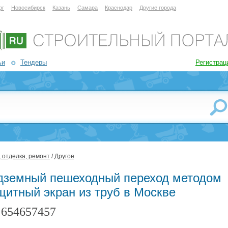
рг
Новосибирск
Казань
Самара
Краснодар
Другие города
ьи
Тендеры
Регистрац
 отделка, ремонт
/
Другое
дземный пешеходный переход методом
щитный экран из труб в Москве
654657457
: