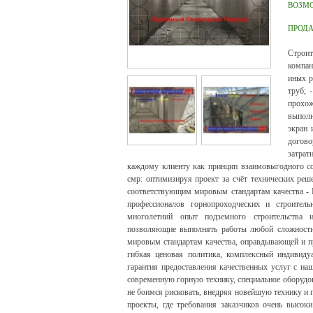
ВОЗМ
ПРОД
Строит
компан
иных р
труб; 
прохож
выполн
экран 
догово
затрат
каждому клиенту как принцип взаимовыгодного со
смр: оптимизируя проект за счёт технических реш
соответствующим мировым стандартам качества - 
профессионалов горнопроходческих и строител
многолетний опыт подземного строительства ин
позволяющие выполнять работы любой сложности 
мировым стандартам качества, оправдывающей и п
гибкая ценовая политика, комплексный индивиду
гарантия предоставления качественных услуг с на
современную горную технику, специальное оборудо
не боимся рисковать, внедряя новейшую технику и 
проекты, где требования заказчиков очень высок