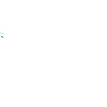
р,
гих