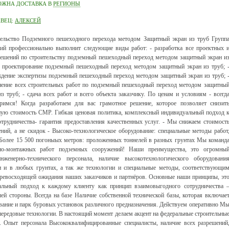
ОЖНА ДОСТАВКА В
РЕГИОНЫ
АВЕЦ:
АЛЕКСЕЙ
ельство Подземного пешеходного перехода методом Защитный экран из труб Групп
ий профессионально выполнит следующие виды работ: - разработка все проектных 
ешений по строительству подземный пешеходный переход методом защитный экран и
- проектирование подземный пешеходный переход методом защитный экран из труб; 
дение экспертизы подземный пешеходный переход методом защитный экран из труб; 
ение всех строительных работ по подземный пешеходный переход методом защитны
из труб; - сдача всех работ и всего объекта заказчику. По ценам и условиям - всегд
римся! Когда разработаем для вас грамотное решение, которое позволяет снизит
ную стоимость СМР. Гибкая ценовая политика, комплексный индивидуальный подход 
трудничества- гарантия предоставления качественных услуг. - Мы снижаем стоимост
ений, а не скидок - Высоко-технологическое оборудование: специальные методы работ
Более 15 500 погоныых метров: проложенных тоннелей в разных грунтах Мы команд
ьно-монтажных работ подземных сооружений! Наши преимущества, это огромны
женерно-технического персонала, наличие высокотехнологического оборудовани
и в любых грунтах, а так же технологии и специальные методы, соответствующи
ревосходящей ожидания наших заказчиков и партнёров. Основные наши принципы, эт
альный подход к каждому клиенту как принцип взаимовыгодного сотрудничества 
шей стороны. Всегда на базе Наличие собственной технической базы, которая включае
вание и парк буровых установок различного предназначения. Действуем оперативно М
передовые технологии. В настоящий момент делаем акцент на федеральные строительны
и. Опыт персонала Высококвалифицированные специалисты, наличие всех разрешений