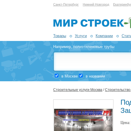
Санкт-Петербург
Нижний Новгород
Екатеринбу
Товары
Услуги
Компании
Стат
Например,
полиэтиленовые трубы
в Москве
в названии
Строительные услуги Москва
/
Строительство,
По
За
Цена