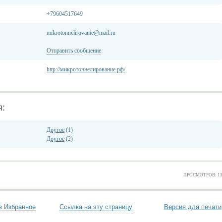
+79604517649
mikrotonnelirovanie@mail.ru
Отправить сообщение
http://микротоннелирование.рф/
я:
Другое
(1)
Другое
(2)
ПРОСМОТРОВ: 1
в Избранное
Ссылка на эту страницу
Версия для печати