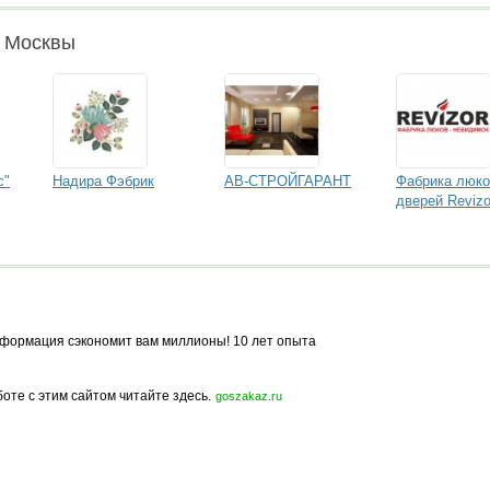
и Москвы
с"
Надира Фэбрик
АВ-СТРОЙГАРАНТ
Фабрика люко
дверей Revizo
формация сэкономит вам миллионы! 10 лет опыта
боте с этим сайтом читайте здесь.
goszakaz.ru