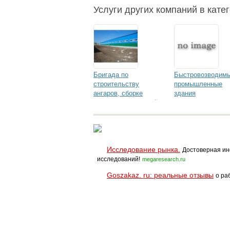
«АЛЕКСАНДРиЯ»
Услуги других компаний в катег
быстровозводимые
здания
Бригада по
Быстровозводимы
строительству
промышленные
ангаров, сборке
здания
металлоконструкций
Исследование рынка.
Достоверная ин
исследований!
megaresearch.ru
Goszakaz. ru: реальные отзывы
о ра