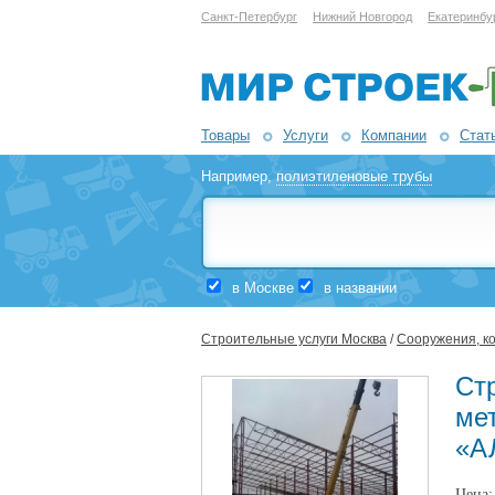
Санкт-Петербург
Нижний Новгород
Екатеринбу
Товары
Услуги
Компании
Стат
Например,
полиэтиленовые трубы
в Москве
в названии
Строительные услуги Москва
/
Сооружения, к
Стр
ме
«А
Цена