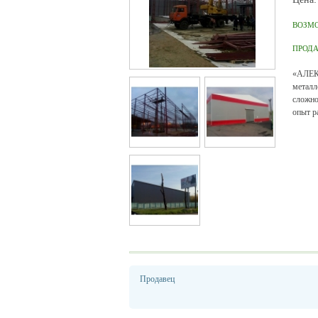
ВОЗМ
ПРОД
«АЛЕК
металл
сложно
опыт р
Продавец