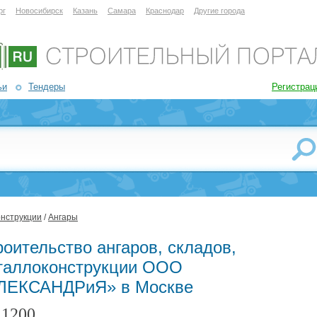
рг
Новосибирск
Казань
Самара
Краснодар
Другие города
ьи
Тендеры
Регистрац
онструкции
/
Ангары
оительство ангаров, складов,
таллоконструкции ООО
ЛЕКСАНДРиЯ» в Москве
1200
: