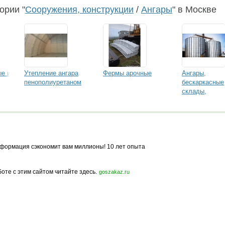
ории "
Сооружения, конструкции
/
Ангары
" в Москве
е и
Утепление ангара
Фермы арочные
Ангары,
пенополиуретаном
бескаркасные
склады,
зернохранил
АПК. Опыт
формация сэкономит вам миллионы! 10 лет опыта
боте с этим сайтом читайте здесь.
goszakaz.ru