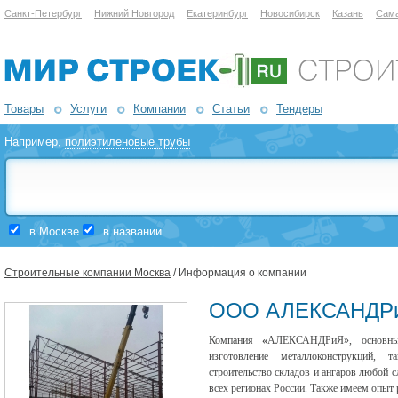
Санкт-Петербург
Нижний Новгород
Екатеринбург
Новосибирск
Казань
Сам
Товары
Услуги
Компании
Статьи
Тендеры
Например,
полиэтиленовые трубы
в Москве
в названии
Строительные компании Москва
/ Информация о компании
ООО АЛЕКСАНДР
Компания
«
АЛЕКСАНДРиЯ», основным
изготовление металлоконструкций, 
строительство
складов
и
ангаров
любой сл
всех регионах России. Также имеем опыт 