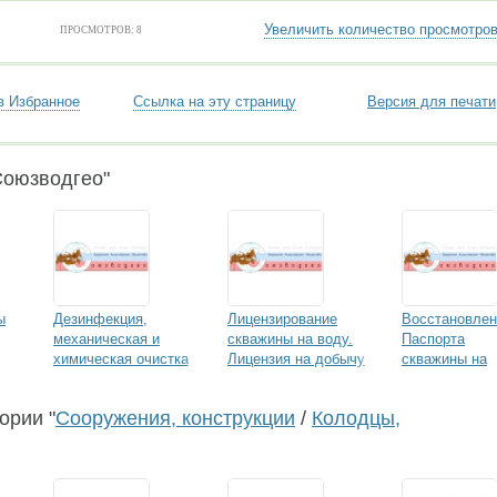
Увеличить количество просмотро
ПРОСМОТРОВ: 8
в Избранное
Ссылка на эту страницу
Версия для печати
Союзводгео"
ы
Дезинфекция,
Лицензирование
Восстановлен
механическая и
скважины на воду.
Паспорта
химическая очистка
Лицензия на добычу
скважины на
водных резервуаров
подземных вод.
воду
Проектирование
ории "
Сооружения, конструкции
/
Колодцы,
скважины на воду и
ВЗУ. Оценка запасов
подземных вод