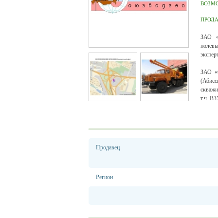
ВОЗМ
ПРОД
ЗАО «
полевы
экспер
ЗАО «С
(Абисс
скважи
т.ч. В
Продавец
Регион