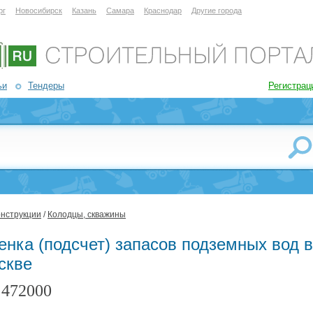
рг
Новосибирск
Казань
Самара
Краснодар
Другие города
ьи
Тендеры
Регистрац
онструкции
/
Колодцы, скважины
енка (подсчет) запасов подземных вод в
скве
472000
: