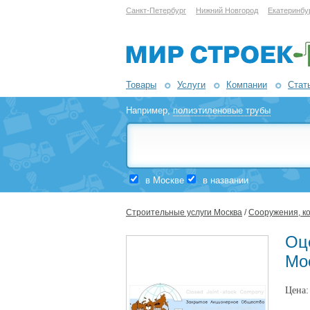
Санкт-Петербург
Нижний Новгород
Екатеринбу
Товары
Услуги
Компании
Стат
Например,
полиэтиленовые трубы
в Москве
в названии
Строительные услуги Москва
/
Сооружения, к
Оц
Мо
Цена