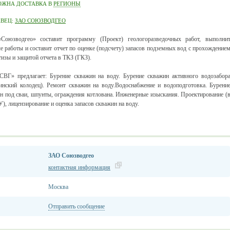
ОЖНА ДОСТАВКА В
РЕГИОНЫ
АВЕЦ:
ЗАО СОЮЗВОДГЕО
Союзводгео» составит программу (Проект) геологоразведочных работ, выполни
е работы и составит отчет по оценке (подсчету) запасов подземных вод с прохождение
тизы и защитой отчета в ТКЗ (ГКЗ).
ВГ» предлагает: Бурение скважин на воду. Бурение скважин активного водозабор
инский колодец). Ремонт скважин на воду.Водоснабжение и водоподготовка. Бурени
н под сваи, шпунты, ограждения котлована. Инженерные изыскания. Проектирование (
ЗУ), лицензирование и оценка запасов скважин на воду.
ЗАО Союзводгео
контактная информация
Москва
Отправить сообщение