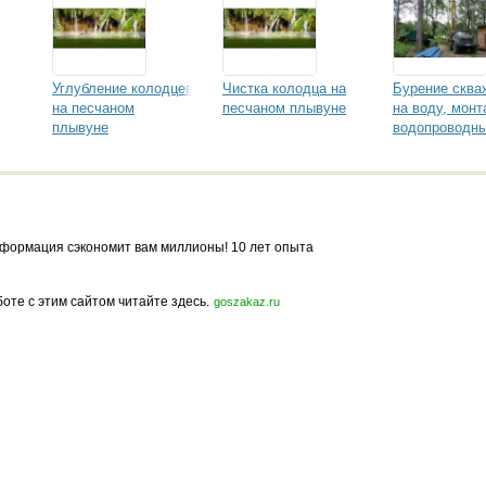
Углубление колодцев
Чистка колодца на
Бурение сква
на песчаном
песчаном плывуне
на воду, монт
плывуне
водопроводн
систем
формация сэкономит вам миллионы! 10 лет опыта
боте с этим сайтом читайте здесь.
goszakaz.ru