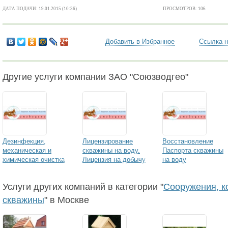
ДАТА ПОДАЧИ: 19.01.2015 (10:36)
ПРОСМОТРОВ: 106
Добавить в Избранное
Ссылка н
Другие услуги компании ЗАО "Союзводгео"
Дезинфекция,
Лицензирование
Восстановление
механическая и
скважины на воду.
Паспорта скважины
химическая очистка
Лицензия на добычу
на воду
водных резервуаров
подземных вод.
Проектирование
Услуги других компаний в категории "
Сооружения, к
скважины на воду и
ВЗУ. Оценка запасов
скважины
" в Москве
подземных вод