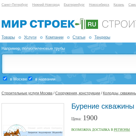
Санкт-Петербург
Нижний Новгород
Екатеринбург
Новосибирск
Казань
Сам
Товары
Услуги
Компании
Статьи
Тендеры
Например,
полиэтиленовые трубы
в Москве
в названии
Строительные услуги Москва
/
Сооружения, конструкции
/
Колодцы, скважин
Бурение скважины 
1900
Цена:
ВОЗМОЖНА ДОСТАВКА В
РЕГИОНЫ