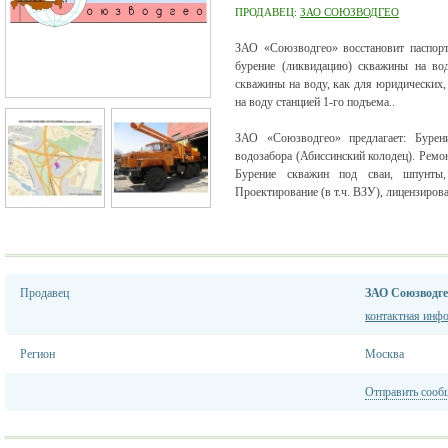
ПРОДАВЕЦ:
ЗАО СОЮЗВОДГЕО
ЗАО «Союзводгео» восстановит паспорт
бурение (ликвидацию) скважины на вод
скважины на воду, как для юридических,
на воду станцией 1-го подъема..
ЗАО «Союзводгео» предлагает: Бурен
водозабора (Абиссинский колодец). Ремо
Бурение скважин под сваи, шпунты,
Проектирование (в т.ч. ВЗУ), лицензирова
Продавец
ЗАО Союзводге
контактная инф
Регион
Москва
Отправить сооб