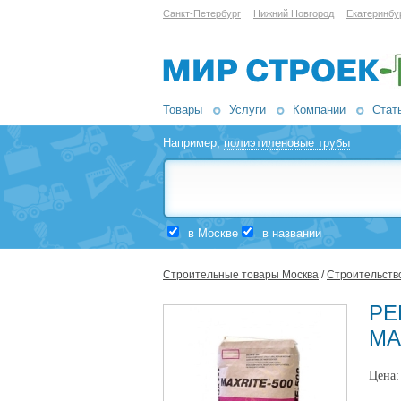
Санкт-Петербург
Нижний Новгород
Екатеринбу
Товары
Услуги
Компании
Стат
Например,
полиэтиленовые трубы
в Москве
в названии
Строительные товары Москва
/
Строительство
РЕ
МА
Цена