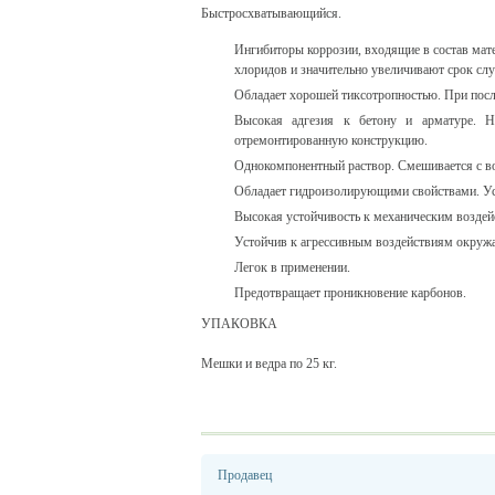
Быстросхватывающийся.
Ингибиторы коррозии, входящие в состав мат
хлоридов и значительно увеличивают срок сл
Обладает хорошей тиксотропностью. При посло
Высокая адгезия к бетону и арматуре. Не
отремонтированную конструкцию.
Однокомпонентный раствор. Смешивается с во
Обладает гидроизолирующими свойствами. Ус
Высокая устойчивость к механическим воздей
Устойчив к агрессивным воздействиям окруж
Легок в применении.
Предотвращает проникновение карбонов.
УПАКОВКА
Мешки и ведра по 25 кг.
Продавец