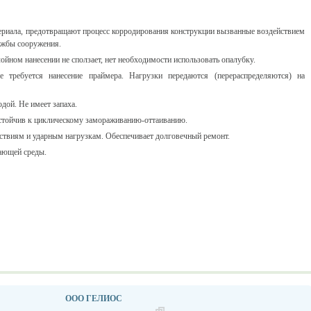
ериала, предотвращают процесс корродирования конструкции вызванные воздействием
ужбы сооружения.
йном нанесении не сползает, нет необходимости использовать опалубку.
 требуется нанесение праймера. Нагрузки передаются (перераспределяются) на
дой. Не имеет запаха.
тойчив к циклическому замораживанию-оттаиванию.
ствиям и ударным нагрузкам. Обеспечивает долговечный ремонт.
ающей среды.
ООО ГЕЛИОС