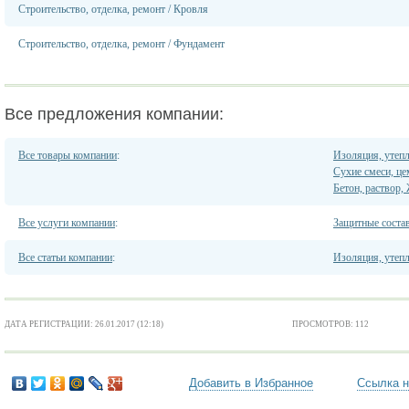
Строительство, отделка, ремонт
/
Кровля
Строительство, отделка, ремонт
/
Фундамент
Все предложения компании:
Все товары компании
:
Изоляция, утеп
Сухие смеси, це
Бетон, раствор
Все услуги компании
:
Защитные состав
Все статьи компании
:
Изоляция, утеп
ДАТА РЕГИСТРАЦИИ: 26.01.2017 (12:18)
ПРОСМОТРОВ: 112
Добавить в Избранное
Ссылка н