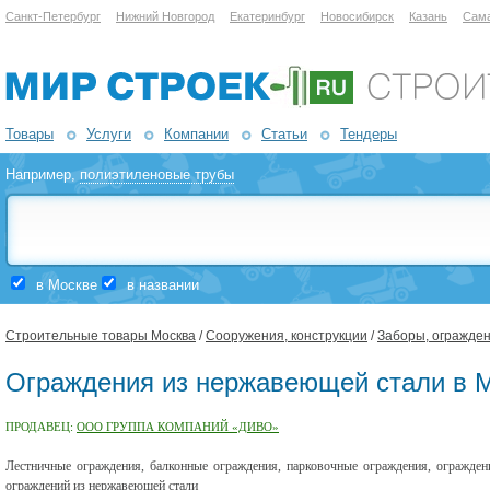
Санкт-Петербург
Нижний Новгород
Екатеринбург
Новосибирск
Казань
Сам
Товары
Услуги
Компании
Статьи
Тендеры
Например,
полиэтиленовые трубы
в Москве
в названии
Строительные товары Москва
/
Сооружения, конструкции
/
Заборы, огражден
Ограждения из нержавеющей стали в 
ПРОДАВЕЦ:
ООО ГРУППА КОМПАНИЙ «ДИВО»
Лестничные ограждения, балконные ограждения, парковочные ограждения, огражде
ограждений из нержавеющей стали