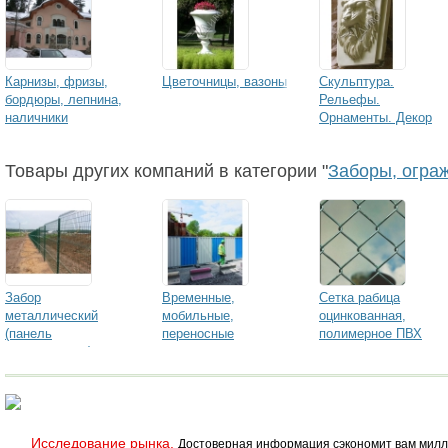
Карнизы, фризы,
Цветочницы, вазоны
Скульптура.
бордюры, лепнина,
Рельефы.
наличники
Орнаменты. Декор
Товары других компаний в категории "
Заборы, огра
Забор
Временные,
Сетка рабица
металлический
мобильные,
оцинкованная,
(панель
переносные
полимерное ПВХ
оцинкованная)
ограждения
покрытие
BETAFENCE Панель
BETAFENCE
BETAFENCE Plasitor
Tempofor
Исследование рынка.
Достоверная информация сэкономит вам милл