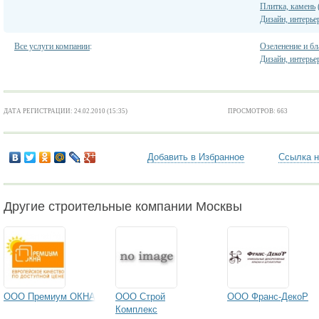
Плитка, камень
Дизайн, интерье
Все услуги компании
:
Озеленение и бл
Дизайн, интерье
ДАТА РЕГИСТРАЦИИ: 24.02.2010 (15:35)
ПРОСМОТРОВ: 663
Добавить в Избранное
Ссылка н
Другие строительные компании Москвы
ООО Премиум ОКНА
ООО Строй
ООО Франс-ДекоР
Комплекс