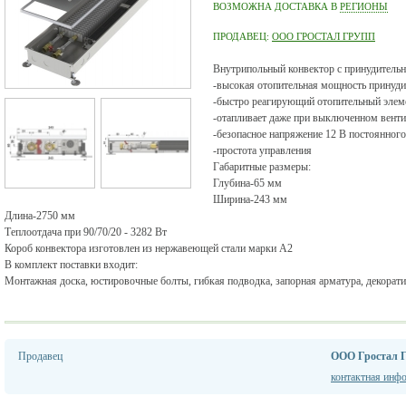
ВОЗМОЖНА ДОСТАВКА В
РЕГИОНЫ
ПРОДАВЕЦ:
ООО ГРОСТАЛ ГРУПП
Внутрипольный конвектор с принудительн
-высокая отопительная мощность принуди
-быстро реагирующий отопительный элем
-отапливает даже при выключенном вент
-безопасное напряжение 12 В постоянного
-простота управления
Габаритные размеры:
Глубина-65 мм
Ширина-243 мм
Длина-2750 мм
Теплоотдача при 90/70/20 - 3282 Вт
Короб конвектора изготовлен из нержавеющей стали марки А2
В комплект поставки входит:
Монтажная доска, юстировочные болты, гибкая подводка, запорная арматура, декорати
Продавец
ООО Гростал 
контактная инф