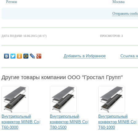
Регион
Москва
Отправить сооб
ДАТА ПОДАЧИ: 16.06.2015 (16:17)
ПРОСМОТРОВ: 3
Добавить в Избранное
Ссылка н
Другие товары компании ООО "Гростал Групп"
Внутрипольный
Внутрипольный
Внутрипольный
конвектор MINIB Coil
конвектор MINIB Coil
конвектор MINIB Coil
T60-3000
T80-1500
T60-1000