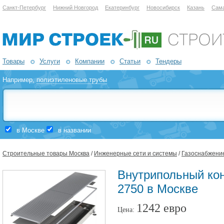
Санкт-Петербург
Нижний Новгород
Екатеринбург
Новосибирск
Казань
Сам
Товары
Услуги
Компании
Статьи
Тендеры
Например,
полиэтиленовые трубы
в Москве
в названии
Строительные товары Москва
/
Инженерные сети и системы
/
Газоснабжени
Внутрипольный кон
2750 в Москве
1242 евро
Цена: