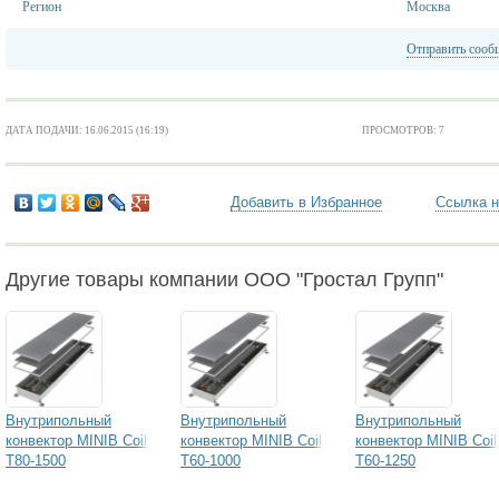
Регион
Москва
Отправить сооб
ДАТА ПОДАЧИ: 16.06.2015 (16:19)
ПРОСМОТРОВ: 7
Добавить в Избранное
Ссылка н
Другие товары компании ООО "Гростал Групп"
Внутрипольный
Внутрипольный
Внутрипольный
конвектор MINIB Coil
конвектор MINIB Coil
конвектор MINIB Coil
T80-1500
T60-1000
T60-1250