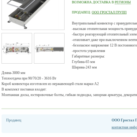
ВОЗМОЖНА ДОСТАВКА В
РЕГИОНЫ
ПРОДАВЕЦ:
ООО ГРОСТАЛ ГРУПП
Внутрипольный конвектор с принудительн
-высокая отопительная мощность принуди
-быстро реагирующий отопительный элем
-отапливает даже при выключенном вент
-безопасное напряжение 12 В постоянного
-простота управления
Габаритные размеры:
Глубина-65 мм
Ширина-243 мм
Длина-3000 мм
Теплоотдача при 90/70/20 - 3616 Вт
Короб конвектора изготовлен из нержавеющей стали марки А2
В комплект поставки входит:
Монтажная доска, юстировочные болты, гибкая подводка, запорная арматура, декорати
Продавец
ООО Гростал 
контактная инф