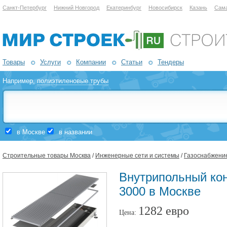
Санкт-Петербург
Нижний Новгород
Екатеринбург
Новосибирск
Казань
Сам
Товары
Услуги
Компании
Статьи
Тендеры
Например,
полиэтиленовые трубы
в Москве
в названии
Строительные товары Москва
/
Инженерные сети и системы
/
Газоснабжени
Внутрипольный кон
3000 в Москве
1282 евро
Цена: