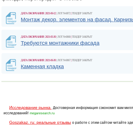
ДАТА ОКОНЧАНИЯ: 2021-06-12
| ЛОТ №6872
|
ТЕНДЕР ЗАКРЫТ
Монтаж декор. элементов на фасад. Карниз
ДАТА ОКОНЧАНИЯ: 2021-05-30
| ЛОТ №6868
|
ТЕНДЕР ЗАКРЫТ
Требуются монтажники фасада
ДАТА ОКОНЧАНИЯ: 2021-06-30
| ЛОТ №6867
|
ТЕНДЕР ЗАКРЫТ
Каменная кладка
Исследование рынка.
Достоверная информация сэкономит вам милл
исследований!
megaresearch.ru
Goszakaz. ru: реальные отзывы
о работе с этим сайтом читайте зде