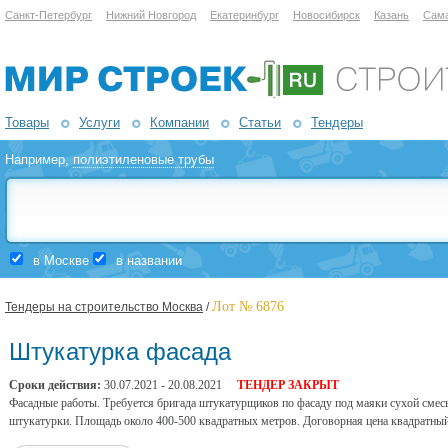
Санкт-Петербург
Нижний Новгород
Екатеринбург
Новосибирск
Казань
Сам
Товары
Услуги
Компании
Статьи
Тендеры
Например,
полиэтиленовые трубы
в Москве
в названии
Лот № 6876
Тендеры на строительство Москва
/
Штукатурка фасада
Сроки действия:
30.07.2021 - 20.08.2021
ТЕНДЕР ЗАКРЫТ
Фасадные работы. Требуется бригада штукатурщиков по фасаду под маяки сухой смесь
штукатурки. Площадь около 400-500 квадратных метров. Договорная цена квадратный