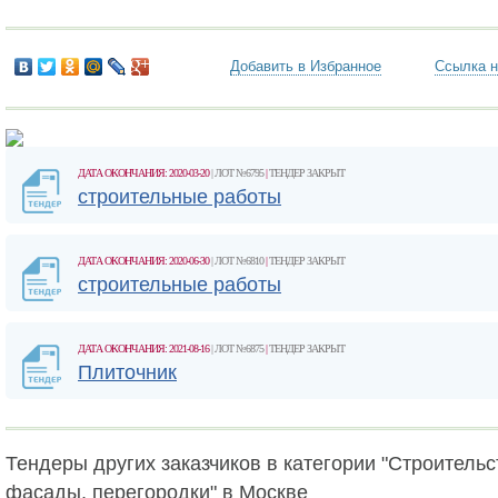
Добавить в Избранное
Ссылка н
ДАТА ОКОНЧАНИЯ: 2020-03-20
| ЛОТ №6795
|
ТЕНДЕР ЗАКРЫТ
строительные работы
ДАТА ОКОНЧАНИЯ: 2020-06-30
| ЛОТ №6810
|
ТЕНДЕР ЗАКРЫТ
строительные работы
ДАТА ОКОНЧАНИЯ: 2021-08-16
| ЛОТ №6875
|
ТЕНДЕР ЗАКРЫТ
Плиточник
Тендеры других заказчиков в категории "Строительст
фасады, перегородки" в Москве