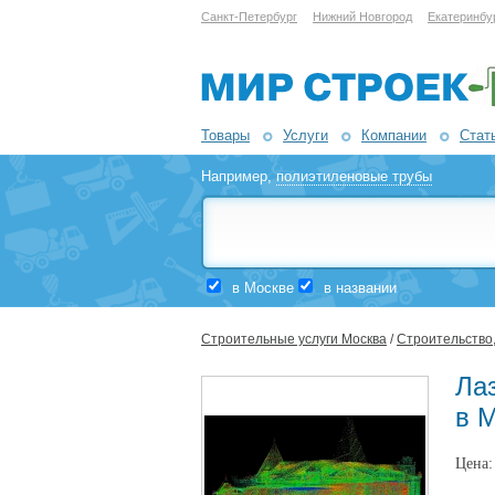
Санкт-Петербург
Нижний Новгород
Екатеринбу
Товары
Услуги
Компании
Стат
Например,
полиэтиленовые трубы
в Москве
в названии
Строительные услуги Москва
/
Строительство,
Ла
в 
Цена