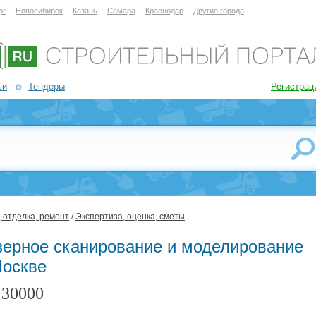
рг
Новосибирск
Казань
Самара
Краснодар
Другие города
ьи
Тендеры
Регистрац
 отделка, ремонт
/
Экспертиза, оценка, сметы
зерное сканирование и моделирование
Москве
30000
: