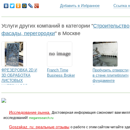
Добавить в Избранное
Ссылка н
Услуги других компаний в категории "
Строительство,
фасады, перегородки
" в Москве
ФРЕЗЕРОВКА 2D И
Franch Time
Пробурить отверстия
3D ОБРАБОТКА
Business Broker
в стене плитебплите
ЛИСТОВЫХ
фундаменте
МАТЕРИАЛОВ
Алмазное бурение.
Алмазная резка.
Исследование рынка.
Достоверная информация сэкономит вам милл
исследований!
megaresearch.ru
Goszakaz. ru: реальные отзывы
о работе с этим сайтом читайте зде