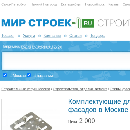
Санкт-Петербург
Нижний Новгород
Екатеринбург
Новосибирск
Казань
Сам
Товары
Услуги
Компании
Статьи
Тендеры
Например,
полиэтиленовые трубы
в Москве
в названии
Строительные услуги Москва
/
Строительство, отделка, ремонт
/
Стены, фас
Комплектующие дл
фасадов в Москве
2 000
Цена: