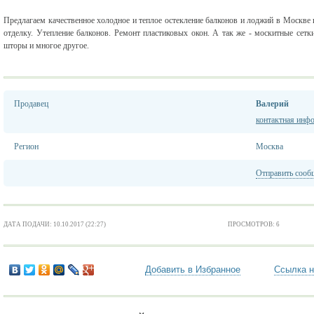
Предлагаем качественное холодное и теплое остекление балконов и лоджий в Моск
отделку. Утепление балконов. Ремонт пластиковых окон. А так же - москитные сетк
шторы и многое другое.
Продавец
Валерий
контактная инф
Регион
Москва
Отправить сооб
ДАТА ПОДАЧИ: 10.10.2017 (22:27)
ПРОСМОТРОВ: 6
Добавить в Избранное
Ссылка н