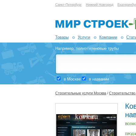
Санкт-Петербург
Нижний Новгород
Екатеринбу
Товары
Услуги
Компании
Стат
Например,
полиэтиленовые трубы
в Москве
в названии
Строительные услуги Москва
/
Строительство,
Ко
на
ВОЗМ
ПРОД