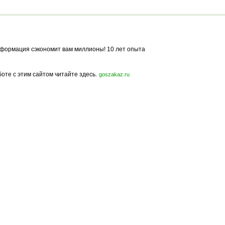
окне
формация сэкономит вам миллионы! 10 лет опыта
боте с этим сайтом читайте здесь.
goszakaz.ru
Политика конфиденциальности
Карта сайта
© 2009-2023, МирСтроек.ру - портал бесплатных строительных объявлений.
ли частичном использовании материалов сайта гиперссылка на MirStroek.RU