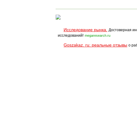
балконов
монтаж
Исследование рынка.
Достоверная ин
исследований!
megaresearch.ru
Goszakaz. ru: реальные отзывы
о ра
Помощь
Условия использования
При полном и