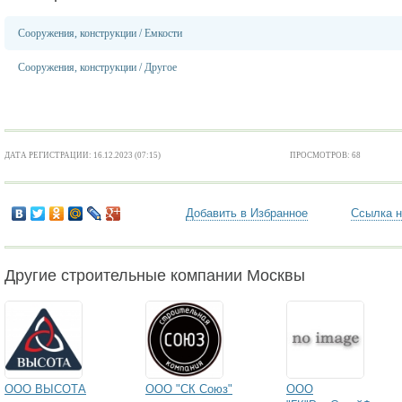
Сооружения, конструкции
/
Емкости
Сооружения, конструкции
/
Другое
ДАТА РЕГИСТРАЦИИ: 16.12.2023 (07:15)
ПРОСМОТРОВ: 68
Добавить в Избранное
Ссылка н
Другие строительные компании Москвы
ООО ВЫСОТА
ООО "СК Союз"
ООО