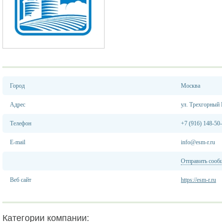
Город
Москва
Адрес
ул. Трехгорный 
Телефон
+7 (916) 148-50
E-mail
info@esm-r.ru
Отправить сооб
Веб сайт
https://esm-r.ru
Категории компании: