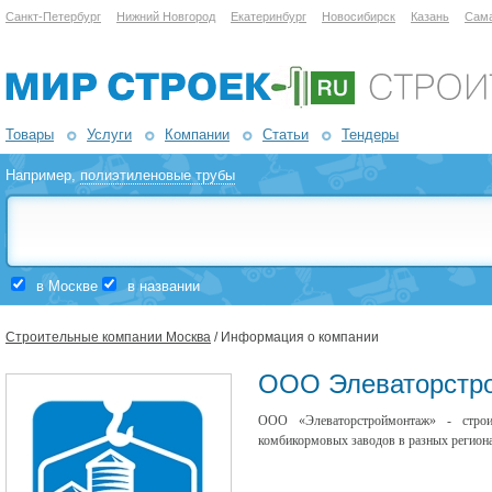
Санкт-Петербург
Нижний Новгород
Екатеринбург
Новосибирск
Казань
Сам
Товары
Услуги
Компании
Статьи
Тендеры
Например,
полиэтиленовые трубы
в Москве
в названии
Строительные компании Москва
/ Информация о компании
ООО Элеваторстр
ООО «Элеваторстроймонтаж» - строи
комбикормовых заводов в разных региона