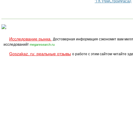
"ГК"РемСтройФасад
Исследование рынка.
Достоверная информация сэкономит вам милл
исследований!
megaresearch.ru
Goszakaz. ru: реальные отзывы
о работе с этим сайтом читайте зде