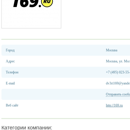
Город
Москва
Адрес
Москва, ул. Моло
Телефон
+7 (495) 023-55
E-mail
dv3ri169@yande
Отправить сооб
Веб сайт
http://169.ru
Категории компании: