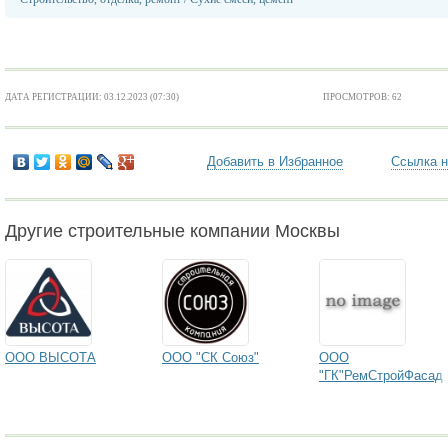
ДАТА РЕГИСТРАЦИИ: 03.12.2023 (07:30)
ПРОСМОТРОВ: 62
Добавить в Избранное
Ссылка н
Другие строительные компании Москвы
ООО ВЫСОТА
ООО "СК Союз"
ООО
"ГК"РемСтройФасад