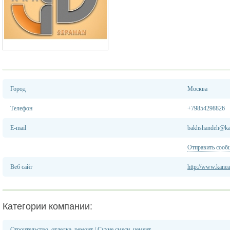
Город
Москва
Телефон
+79854298826
E-mail
bakhshandeh@ka
Отправить сооб
Веб сайт
http://www.kane
Категории компании:
Строительство, отделка, ремонт
/
Сухие смеси, цемент