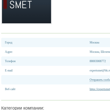
Город
Москва
Адрес
Москва, Шелепих
Телефон
88003008772
E-mail
expertsmet@bk.r
Отправить сооб
Веб сайт
https://expertsmet
Категории компании: