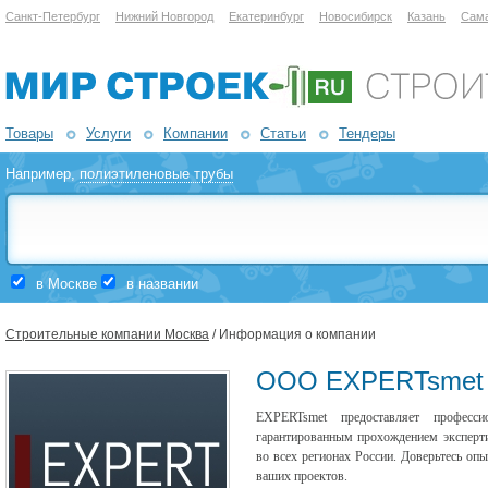
Санкт-Петербург
Нижний Новгород
Екатеринбург
Новосибирск
Казань
Сам
Товары
Услуги
Компании
Статьи
Тендеры
Например,
полиэтиленовые трубы
в Москве
в названии
Строительные компании Москва
/ Информация о компании
ООО EXPERTsmet
EXPERTsmet предоставляет професс
гарантированным прохождением эксперт
во всех регионах России. Доверьтесь оп
ваших проектов.