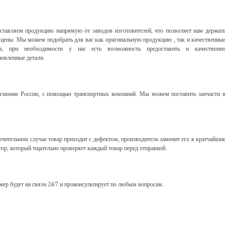
тавляем продукцию напрямую от заводов изготовителей, что позволяет нам держат
е
цены
. Мы можем подобрать для вас как оригинальную продукцию , так и качественны
ги, при необходимости у нас есть возможность предоставить и качественн
новленные детали.
гионам России, с помощью транспортных компаний. Мы можем поставить запчасти 
ючительном случае товар приходит с дефектом, производитель заменит его в кратчайши
тор, который тщательно проверяет каждый товар перед отправкой.
жер будет на связи 24/7 и проконсультирует по любым вопросам.