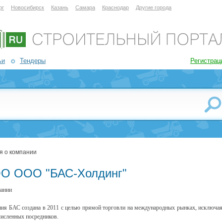
рг
Новосибирск
Казань
Самара
Краснодар
Другие города
ьи
Тендеры
Регистрац
я о компании
О ООО "БАС-Холдинг"
ании
ия БАС создана в 2011 с целью прямой торговли на международных рынках, исключа
исленных посредников.