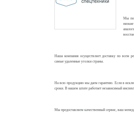
Мы пос
низки
анало
восста
Наша компания осуществляет
доставку
по всем ре
самые удаленные уголки страны.
На всю продукцию мы даем
гарантию
. Если в искл
сроки. В нашем штате работает независимый инспек
Мы предоставляем качественный
сервис
, ваш менед