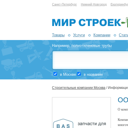
Санкт-Петербург
Нижний Новгород
Екатеринбу
Товары
Услуги
Компании
Стат
Например,
полиэтиленовые трубы
в Москве
в названии
Строительные компании Москва
/ Информаци
ОО
О комп
Компан
многоч