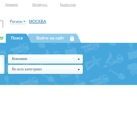
Украина
Беларусь
Казахстан
Регион
:
МОСКВА
ия
Поиск
Войти на сайт
Компании
Во всех категориях
я