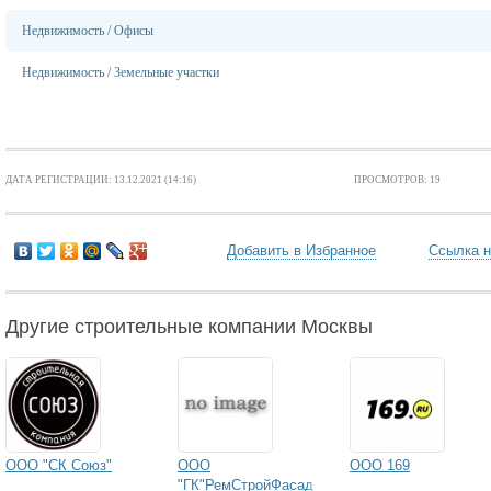
Недвижимость
/
Офисы
Недвижимость
/
Земельные участки
ДАТА РЕГИСТРАЦИИ: 13.12.2021 (14:16)
ПРОСМОТРОВ: 19
Добавить в Избранное
Ссылка н
Другие строительные компании Москвы
ООО "СК Союз"
ООО
ООО 169
"ГК"РемСтройФасад