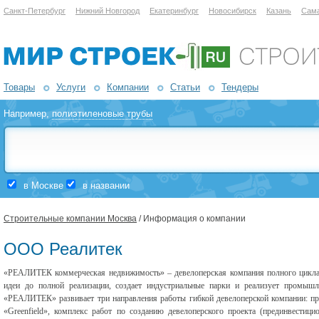
Санкт-Петербург
Нижний Новгород
Екатеринбург
Новосибирск
Казань
Сам
Товары
Услуги
Компании
Статьи
Тендеры
Например,
полиэтиленовые трубы
в Москве
в названии
Строительные компании Москва
/ Информация о компании
ООО Реалитек
«РЕАЛИТЕК коммерческая недвижимость» – девелоперская компания полного цикла,
идеи до полной реализации, создает индустриальные парки и реализует промыш
«РЕАЛИТЕК» развивает три направления работы гибкой девелоперской компании: пр
«Greenfield», комплекс работ по созданию девелоперского проекта (прединвестици