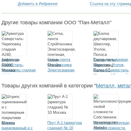
Добавить в Избранное
Ссылка на эту страниц
Другие товары компании ООО "Пан-Металл"
Арматура
Сетка, лента
Балка двутавровая,
Северсталь-
Стройтехника
Швеллер, Уголок,
Череповец гладкая
Электосварная,
Полоса Северсталь-
А240, рифленая
плетеная, тканая
Череповец Балка Б1
А500С
Швеллер У
Товары других компаний в категории "
Металл, мета
Штрипс
Прут А-1 (арматура
Металлоконструкции
оцинкованный и с
гладкая) № 10
любой сложности.