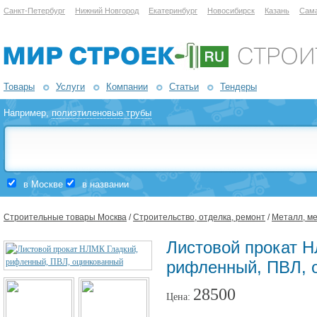
Санкт-Петербург
Нижний Новгород
Екатеринбург
Новосибирск
Казань
Сам
Товары
Услуги
Компании
Статьи
Тендеры
Например,
полиэтиленовые трубы
в Москве
в названии
Строительные товары Москва
/
Строительство, отделка, ремонт
/
Металл, м
Листовой прокат Н
рифленный, ПВЛ, 
28500
Цена: