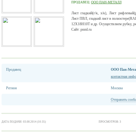
ПРОДАВЕЦ:
ООО ПАН-МЕТАЛЛ
Лист гладкий(г/к, х/к), Лист рифленый
Лист ПВЛ, гладкий лист в полиэстере(RAL
12Х18Н10Т и др. Осуществляем рубку, рез
Сайт: pnml.ru
Продавец
ООО Пан-Мет
контактная инф
Регион
Москва
Отправить сооб
ДАТА ПОДАЧИ: 03.08.2014 (10:35)
ПРОСМОТРОВ: 3