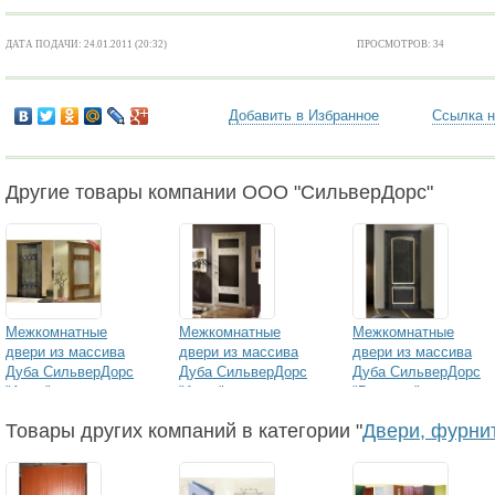
ДАТА ПОДАЧИ: 24.01.2011 (20:32)
ПРОСМОТРОВ: 34
Добавить в Избранное
Ссылка н
Другие товары компании ООО "СильверДорс"
Межкомнатные
Межкомнатные
Межкомнатные
двери из массива
двери из массива
двери из массива
Дуба СильверДорс
Дуба СильверДорс
Дуба СильверДорс
"Аида" - простая
"Аида" - с
"Венеция" – с
отделка
применением патины
применением патины
Товары других компаний в категории "
Двери, фурни