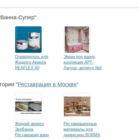
"Ванна-Супер"
Отвердитель для
Экран под ванну,
Жидкого Акрила
коллекция АРТ-
REAFLEX 50
Лагуна, артикул №8
гории "
Реставрация в Москве
"
Жидкий акрилл
Реставрационные
ЭкоВанна
материалы для
Реставрация ванн
древесины BORMA