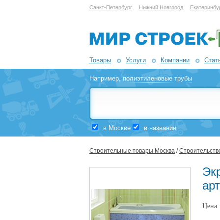
Санкт-Петербург
Нижний Новгород
Екатеринбу
Товары
Услуги
Компании
Стат
Например,
полиэтиленовые трубы
в Москве
в названии
Строительные товары Москва
/
Строительство
Эк
ар
Цена