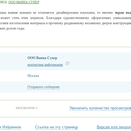
АВЕЦ:
ООО ВАННА-СУПЕР
аша ванная комната не отличается дизайнерскими изысками, то именно
экран по
может стать этим штрихом. Благодаря художественному оформлению, уникальны
огиям изготовления материала и прочному раздвижному механизму дверок конструкци
жит долгие годы.
ООО Ванна-Супер
контактная информация
Москва
Отправить сообщение
Увеличить количество просмотро
ПРОСМОТРОВ: 9
в Избранное
Ссылка на эту страницу
Версия для печати