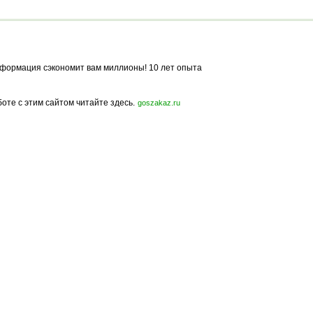
жидким акрилом
WACHS
формация сэкономит вам миллионы! 10 лет опыта
боте с этим сайтом читайте здесь.
goszakaz.ru
Политика конфиденциальности
Карта сайта
© 2009-2023, МирСтроек.ру - портал бесплатных строительных объявлений.
ли частичном использовании материалов сайта гиперссылка на MirStroek.RU