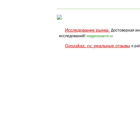
Исследование рынка.
Достоверная ин
исследований!
megaresearch.ru
Goszakaz. ru: реальные отзывы
о ра
Помощь
Условия использования
При полном и