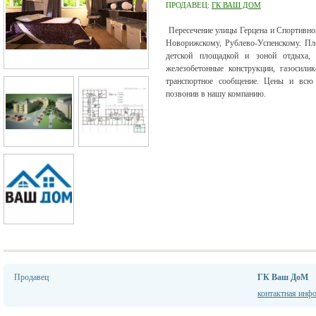
ПРОДАВЕЦ:
ГК ВАШ ДОМ
Пересечение улицы Герцена и Спортивн
Новорижскому, Рублево-Успенскому. Пл
детской площадкой и зоной отдыха,
железобетонные конструкции, газосили
транспортное сообщение. Цены и вс
позвонив в нашу компанию.
Продавец
ГК Ваш ДоМ
контактная инф