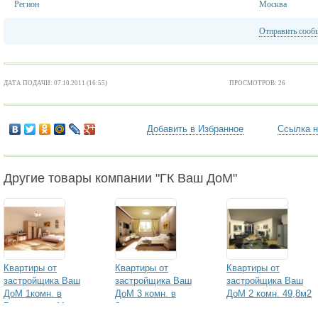
Регион
Москва
Отправить сооб
ДАТА ПОДАЧИ: 07.10.2011 (16:55)
ПРОСМОТРОВ: 26
Добавить в Избранное
Ссылка н
Другие товары компании "ГК Ваш ДоМ"
Квартиры от
Квартиры от
Квартиры от
застройщика Ваш
застройщика Ваш
застройщика Ваш
ДоМ 1комн. в
ДоМ 3 комн. в
ДоМ 2 комн. 49,8м2
Румянцево. Москва
Звенигороде