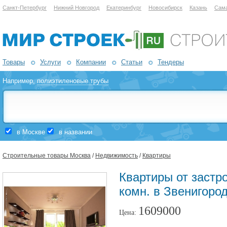
Санкт-Петербург
Нижний Новгород
Екатеринбург
Новосибирск
Казань
Сам
Товары
Услуги
Компании
Статьи
Тендеры
Например,
полиэтиленовые трубы
в Москве
в названии
Строительные товары Москва
/
Недвижимость
/
Квартиры
Квартиры от заст
комн. в Звенигоро
1609000
Цена: