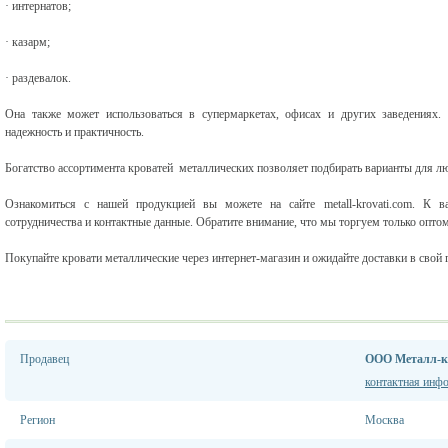
· интернатов;
· казарм;
· раздевалок.
Она также может использоваться в супермаркетах, офисах и других заведениях. 
надежность и практичность.
Богатство ассортимента кроватей металлических позволяет подбирать варианты для лю
Ознакомиться с нашей продукцией вы можете на сайте metall-krovati.com. К 
сотрудничества и контактные данные. Обратите внимание, что мы торгуем только опто
Покупайте кровати металлические через интернет-магазин и ожидайте доставки в свой 
Продавец
ООО Металл-к
контактная инф
Регион
Москва