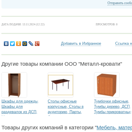
Отправить сооб
ДАТА ПОДАЧИ: 13.11.2024 (12:22)
ПРОСМОТРОВ: 0
Добавить в Избранное
Ссылка н
Другие товары компании ООО "Металл-кровати"
Шкафы для одежды,
Столы офисные
Тумбочки офисные,
Шкафы для
корпусные, Столы в
Тумбы дерево, ДСП,
раздевалок из ДСП,
аудиторию, Парты,
Тумбы прикроватные
Металлические
Обеденные
Товары других компаний в категории "
Мебель, мате