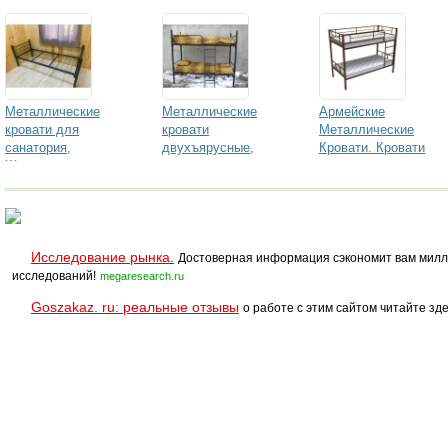
Металлические
Металлические
Армейские
кровати для
кровати
Металлические
санатория,
двухъярусные,
Кровати. Кровати
Железные кровати
кровати для школ
двухъярусные для
оптом металл
2КС-2У
лагеря 2КС-1
кровати "КС-0"
Исследование рынка.
Достоверная информация сэкономит вам милл
исследований!
megaresearch.ru
Goszakaz. ru: реальные отзывы
о работе с этим сайтом читайте зде