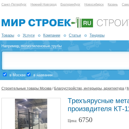
Санкт-Петербург
Нижний Новгород
Екатеринбург
Новосибирск
Казань
Сам
Товары
Услуги
Компании
Статьи
Тендеры
Например,
полиэтиленовые трубы
в Москве
в названии
Строительные товары Москва
/
Благоустройство, интерьеры, архитектура
/
М
Трехъярусные мета
произвдителя КТ-1
6750
Цена: