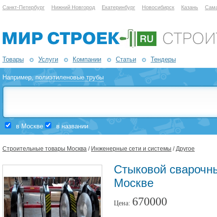
Санкт-Петербург
Нижний Новгород
Екатеринбург
Новосибирск
Казань
Сам
Товары
Услуги
Компании
Статьи
Тендеры
Например,
полиэтиленовые трубы
в Москве
в названии
Строительные товары Москва
/
Инженерные сети и системы
/
Другое
Стыковой сварочн
Москве
670000
Цена: