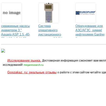
скважинные насосы
Система
Оборудование для
диаметром 3 ''
оперативного
АЗС/АГЗС, химии/
Aquario ASP 1.5 -40-
дистанционного
нефтехимии Gardner
75, ASP 1.5-60-75 ,
контроля (СОДК)
Denver
ASP 1.5-75-75
Исследование рынка.
Достоверная информация сэкономит вам милл
исследований!
megaresearch.ru
Goszakaz. ru: реальные отзывы
о работе с этим сайтом читайте зде