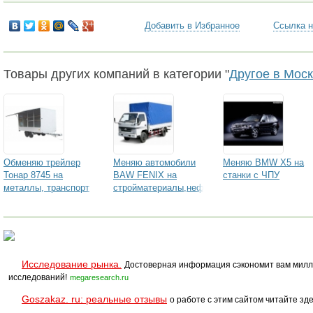
Добавить в Избранное
Ссылка н
Товары других компаний в категории "
Другое в Мос
Обменяю трейлер
Меняю автомобили
Меняю BMW X5 на
Тонар 8745 на
BAW FENIX на
станки с ЧПУ
металлы, транспорт
стройматериалы,нефть
Исследование рынка.
Достоверная информация сэкономит вам милл
исследований!
megaresearch.ru
Goszakaz. ru: реальные отзывы
о работе с этим сайтом читайте зде