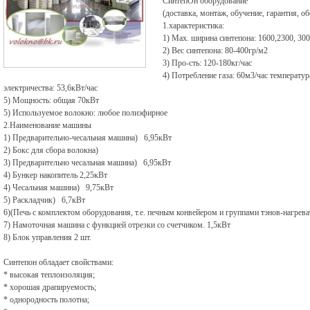
СинтепОн оборудование
(доставка, монтаж, обучение, гарантия, о
1.характеристика:
1) Мах. ширина синтепона: 1600,2300, 3
2) Вес синтепона: 80-400гр/м2
3) Про-сть: 120-180кг/час
4) Потребление газа: 60м3/час температур
электричества: 53,6кВт/час
5) Мощность: общая 70кВт
5) Используемое волокно: любое полиэфирное
2.Наименование машины
1) Предварительно-чесальная машина) 6,95кВт
2) Бокс для сбора волокна)
3) Предварительно чесальная машина) 6,95кВт
4) Бункер накопитель 2,25кВт
4) Чесальная машина) 9,75кВт
5) Раскладчик) 6,7кВт
6)(Печь с комплектом оборудования, т.е. печным конвейером и группами тэнов-нагрева
7) Намоточная машина с функцией отрезки со счетчиком. 1,5кВт
8) Блок управления 2 шт.
Синтепон обладает свойствами:
* высокая теплоизоляция;
* хорошая драпируемость;
* однородность полотна;