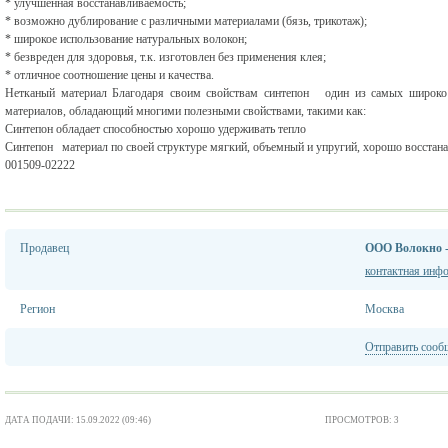
* улучшенная восстанавливаемость;
* возможно дублирование с различными материалами (бязь, трикотаж);
* широкое использование натуральных волокон;
* безвреден для здоровья, т.к. изготовлен без применения клея;
* отличное соотношение цены и качества.
Нетканый материал Благодаря своим свойствам синтепон один из самых широко
материалов, обладающий многими полезными свойствами, такими как:
Синтепон обладает способностью хорошо удерживать тепло
Синтепон материал по своей структуре мягкий, объемный и упругий, хорошо восстан
001509-02222
Продавец
ООО Волокно 
контактная инф
Регион
Москва
Отправить сооб
ДАТА ПОДАЧИ: 15.09.2022 (09:46)
ПРОСМОТРОВ: 3