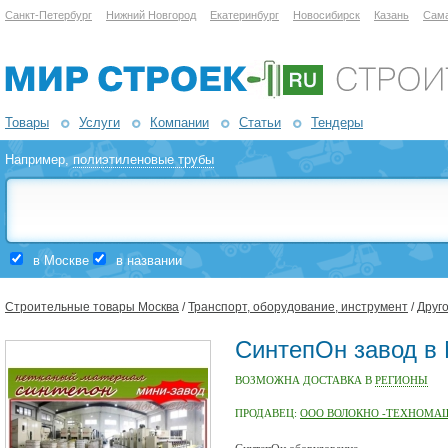
Санкт-Петербург
Нижний Новгород
Екатеринбург
Новосибирск
Казань
Сам
Товары
Услуги
Компании
Статьи
Тендеры
Например,
полиэтиленовые трубы
в Москве
в названии
Строительные товары Москва
/
Транспорт, оборудование, инструмент
/
Друг
СинтепОн завод в
ВОЗМОЖНА ДОСТАВКА В
РЕГИОНЫ
ПРОДАВЕЦ:
ООО ВОЛОКНО -ТЕХНОМА