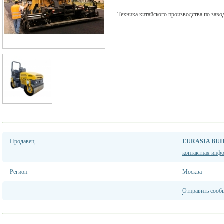
Техника китайского производства по заво
Продавец
EURASIA BUI
контактная инф
Регион
Москва
Отправить сооб