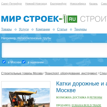
Санкт-Петербург
Нижний Новгород
Екатеринбург
Новосибирск
Казань
Сам
Товары
Услуги
Компании
Статьи
Тендеры
Например,
полиэтиленовые трубы
в Москве
в названии
Строительные товары Москва
/
Транспорт, оборудование, инструмент
/
Спец
Катки дорожные и 
Москве
ВОЗМОЖНА ДОСТАВКА В
РЕГИОНЫ
ПРОДАВЕЦ:
EURASIA BUILD TRADE