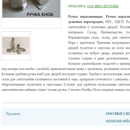
ПРОДАВЕЦ:
ООО ВКН СИСТЕМЫ
Ручка нержавеющая. Ручки нержаве
душевых перегородок,
HPL, ЛДСП. Руч
сантехкабин и туалетных дверей. Пост
материала. Склад. Преимущества т
Нержавеющая сталь, склад, для сантех
Пара с крепежом. Причины популярност
дверей туалетов в санузлах во всем ми
установка на любую дверь; дверные ру
служить годами и даже десятилетиями
большое разнообразие моделей к пример
под пальцы или кнобы с резьбой, привлекательные цены; с крепежом, роскошное исполн
Большая удобная ручка кноб для дверей послужит годами. Удобна в эксплуатации, м
стали для сантехкабин отличаются поставкой в паре, прекрасно сочетаются с замками
общественными туалетами и санузлами. Служит для удобства пользования сантехни
сантехнические кабинки ставят только ручки. Система Steelka. Ноги опорные но
Продавец
ООО ВКН С
контактная инф