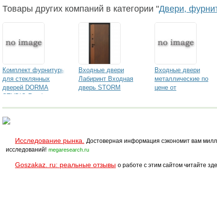
декоративный
RESOPAL
STEELKA Help
Товары других компаний в категории "
Двери, фурни
RESOPAL hipercare
RESOPLAN-F
Комплект фурнитуры
Входные двери
Входные двери
для стеклянных
Лабиринт Входная
металлические по
дверей DORMA
дверь STORM
цене от
STUDIO Rondo
производителя
Гардиан
Исследование рынка.
Достоверная информация сэкономит вам милл
исследований!
megaresearch.ru
Goszakaz. ru: реальные отзывы
о работе с этим сайтом читайте зде