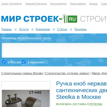
Санкт-Петербург
Нижний Новгород
Екатеринбург
Новосибирск
Казань
Сам
Товары
Услуги
Компании
Статьи
Тендеры
Например,
полиэтиленовые трубы
в Москве
в названии
Строительные товары Москва
/
Строительство, отделка, ремонт
/
Двери, фу
Ручка кноб нержа
сантехнических дв
Steelka в Москве
ВОЗМОЖНА ДОСТАВКА В
РЕГИОНЫ