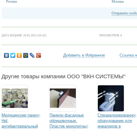
Регион
Москва
Отправить сооб
ДАТА ПОДАЧИ: 26.05.2022 (20:42)
ПРОСМОТРОВ: 6
Добавить в Избранное
Ссылка н
Другие товары компании ООО "ВКН СИСТЕМЫ"
Медицинские панели
Панели фасадные
Специализированное
Hpl,
облицовочные.
оборудование для
антибактериальный
Пластик монолитный
инвалидов в
пластик
hpl фасадный
туалеты, душевые