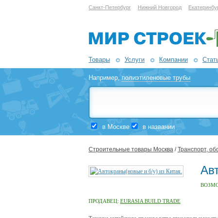
Санкт-Петербург
Нижний Новгород
Екатеринбу
Товары
Услуги
Компании
Стат
Например,
полиэтиленовые трубы
в Москве
в названии
Строительные товары Москва
/
Транспорт, об
Авт
ВОЗМ
ПРОДАВЕЦ:
EURASIA BUILD TRADE