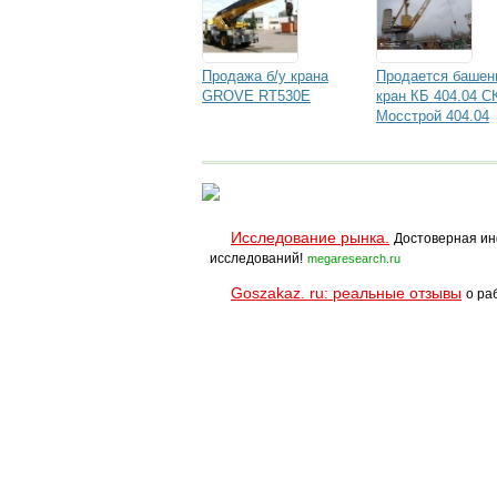
Продажа б/у крана
Продается башен
GROVE RT530E
кран КБ 404.04 С
Мосстрой 404.04
Исследование рынка.
Достоверная ин
исследований!
megaresearch.ru
Goszakaz. ru: реальные отзывы
о ра