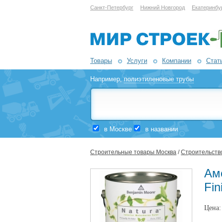
Санкт-Петербург
Нижний Новгород
Екатеринбу
Товары
Услуги
Компании
Стат
Например,
полиэтиленовые трубы
в Москве
в названии
Строительные товары Москва
/
Строительство
Аме
Fin
Цена