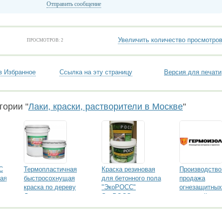
Отправить сообщение
Увеличить количество просмотро
ПРОСМОТРОВ: 2
в Избранное
Ссылка на эту страницу
Версия для печати
гории "
Лаки, краски, растворители в Москве
"
С
Термопластичная
Краска резиновая
Производство
вая
быстросохнущая
для бетонного пола
продажа
краска по дереву
"ЭкоРОСС"
огнезащитных
Древощит
ЭкоРОСС
покрытий.