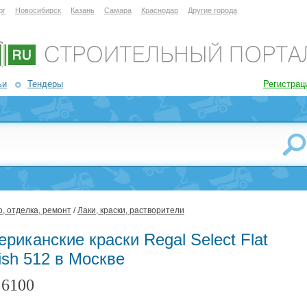
рг
Новосибирск
Казань
Самара
Краснодар
Другие города
ьи
Тендеры
Регистрац
, отделка, ремонт
/
Лаки, краски, растворители
риканские краски Regal Select Flat
ish 512 в Москве
6100
: