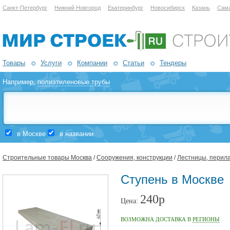
Санкт-Петербург
Нижний Новгород
Екатеринбург
Новосибирск
Казань
Сам
Товары
Услуги
Компании
Статьи
Тендеры
Например,
полиэтиленовые трубы
в Москве
в названии
Строительные товары Москва
/
Сооружения, конструкции
/
Лестницы, перила
Ступень в Москве
240р
Цена:
ВОЗМОЖНА ДОСТАВКА В
РЕГИОНЫ