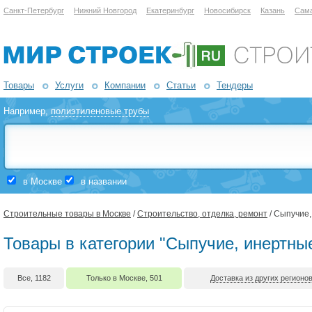
Санкт-Петербург
Нижний Новгород
Екатеринбург
Новосибирск
Казань
Сам
Товары
Услуги
Компании
Статьи
Тендеры
Например,
полиэтиленовые трубы
в Москве
в названии
Строительные товары в Москве
/
Строительство, отделка, ремонт
/ Сыпучие
Товары в категории "Сыпучие, инертны
Все, 1182
Только в Москве, 501
Доставка из других регионов