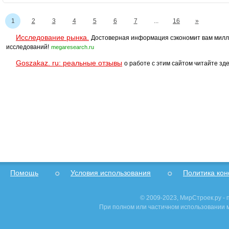
1
2
3
4
5
6
7
...
16
»
Исследование рынка.
Достоверная информация сэкономит вам милл
исследований!
megaresearch.ru
Goszakaz. ru: реальные отзывы
о работе с этим сайтом читайте зде
Помощь
Условия использования
Политика ко
© 2009-2023, МирСтроек.ру -
При полном или частичном использовании м