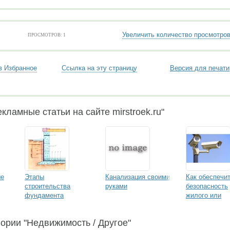
Увеличить количество просмотро
ПРОСМОТРОВ: 1
в Избранное
Ссылка на эту страницу
Версия для печати
кламные статьи на сайте mirstroek.ru"
ые
Этапы
Канализация своими
Как обеспечи
строительства
руками
безопасность
фундамента
жилого или
коммерческог
объекта: услу
гории "Недвижимость / Другое"
компании "ТТ-