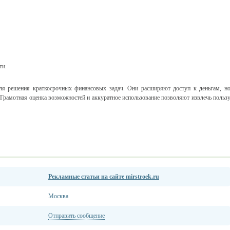
ти.
ля решения краткосрочных финансовых задач. Они расширяют доступ к деньгам, н
 Грамотная оценка возможностей и аккуратное использование позволяют извлечь польз
Рекламные статьи на сайте mirstroek.ru
Москва
Отправить сообщение