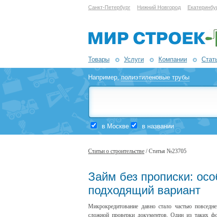
Санкт-Петербург
Нижний Новгород
Екатеринбу
Товары
Услуги
Компании
Стат
Например,
полиэтиленовые трубы
в Москве
в названии
Статьи о строительстве
/ Статья №23705
Займ без прописки: осо
подходящий вариант
Микрокредитование давно стало частью повседне
сложной проверки документов. Один из таких 