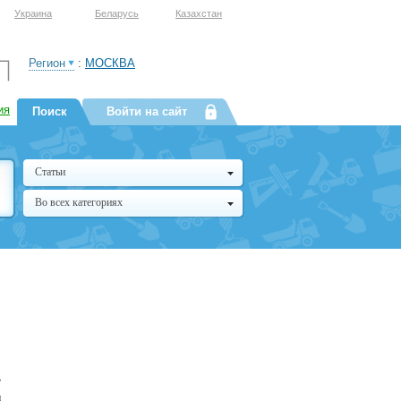
Украина
Беларусь
Казахстан
Регион
:
МОСКВА
ия
Поиск
Войти на сайт
Статьи
Во всех категориях
т
и