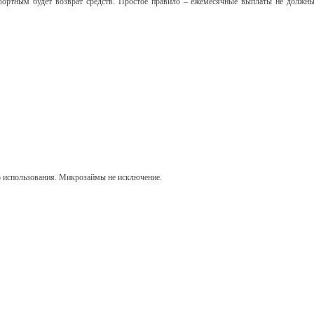
фортным будет возврат средств. Простое правило – ежемесячные выплаты не должн
 использования. Микрозаймы не исключение.