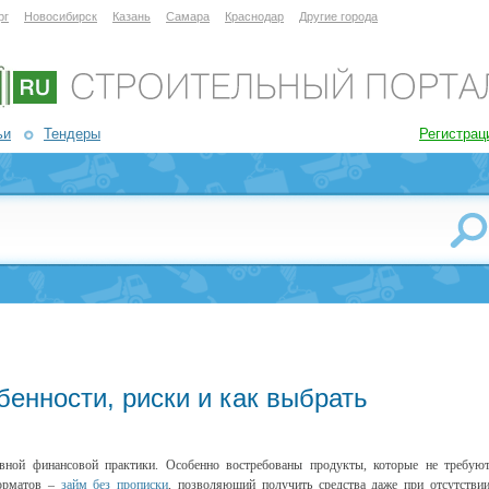
рг
Новосибирск
Казань
Самара
Краснодар
Другие города
ьи
Тендеры
Регистрац
бенности, риски и как выбрать
вной финансовой практики. Особенно востребованы продукты, которые не требую
форматов –
займ без прописки
, позволяющий получить средства даже при отсутстви