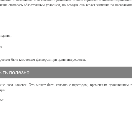
аньше считалась обязательным условием, но сегодня она теряет значение по нескольки
ведения;
х.
ерестает быть ключевым фактором при принятии решения.
быть полезно
чаще, чем кажется. Это может быть связано с переездом, временным проживанием 
ции.
ны: