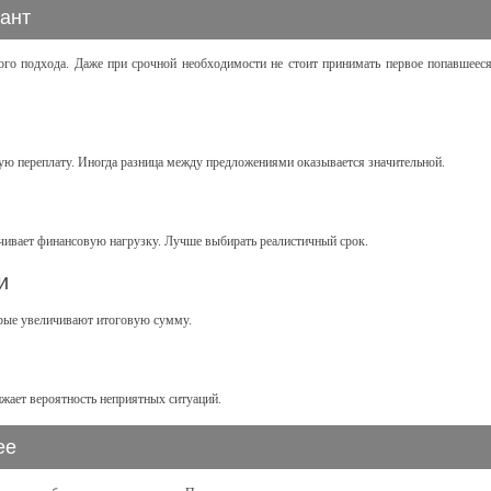
ант
ого подхода. Даже при срочной необходимости не стоит принимать первое попавшеес
вую переплату. Иногда разница между предложениями оказывается значительной.
чивает финансовую нагрузку. Лучше выбирать реалистичный срок.
и
рые увеличивают итоговую сумму.
ижает вероятность неприятных ситуаций.
ее