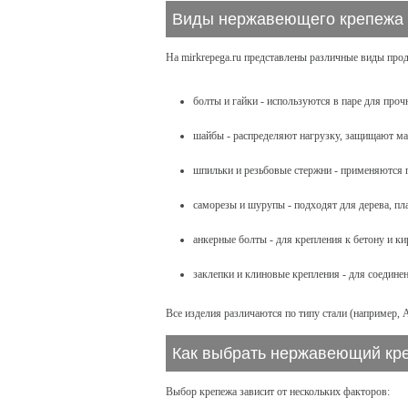
Виды нержавеющего крепежа
На mirkrepega.ru представлены различные виды про
болты и гайки - используются в паре для проч
шайбы - распределяют нагрузку, защищают ма
шпильки и резьбовые стержни - применяются 
саморезы и шурупы - подходят для дерева, пла
анкерные болты - для крепления к бетону и ки
заклепки и клиновые крепления - для соедине
Все изделия различаются по типу стали (например, 
Как выбрать нержавеющий кр
Выбор крепежа зависит от нескольких факторов: