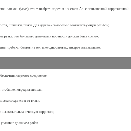
аня, ванная, фасад) стоит выбрать изделия из стали A4 с повышенной коррозионной
олты, шпильки, гайки. Для дерева - саморезы с соответствующей резьбой;
нагрузка, тем большего диаметра и прочности должен быть крепеж;
ния требуют болтов и гаек, а не одноразовых анкеров или заклепок.
беспечить надежное соединение:
, чтобы не повредить шлицы;
места соединения от влаги;
ет вызвать гальваническую коррозию;
 упаковке до начала работ.