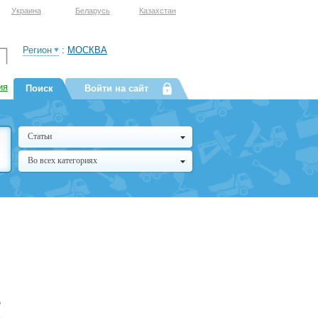
Украина
Беларусь
Казахстан
Регион
:
МОСКВА
ия
Поиск
Войти на сайт
Статьи
Во всех категориях
о
,