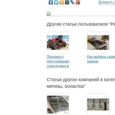
Добавить 
Другие статьи пользователя "Ре
Продажа и
Как выбрать газо
обслуживание
панели
спецтехники в
Москве: что нужно
знать о выборе,
Статьи других компаний в катег
аренде и ремонте
метизы, оснастка"