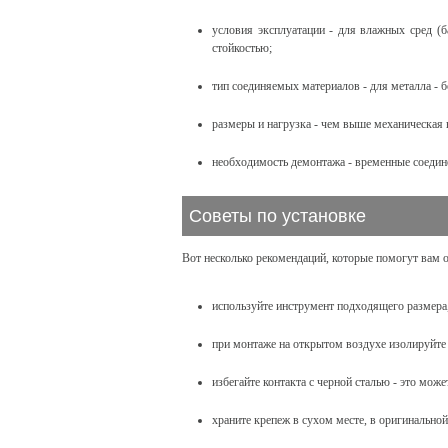
условия эксплуатации - для влажных сред (б
стойкостью;
тип соединяемых материалов - для металла - б
размеры и нагрузка - чем выше механическая 
необходимость демонтажа - временные соедине
Советы по установке
Вот несколько рекомендаций, которые помогут вам о
используйте инструмент подходящего размера
при монтаже на открытом воздухе изолируйте 
избегайте контакта с черной сталью - это мож
храните крепеж в сухом месте, в оригинальной