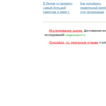
В Индии установили
Как подобрать
самый большой
правильный креп
памятник в мире с
для организации
помощью анкеров
домашнего спорт-
fischer
зала
Исследование рынка.
Достоверная ин
исследований!
megaresearch.ru
Goszakaz. ru: реальные отзывы
о ра
Помощь
Условия использования
При полном и