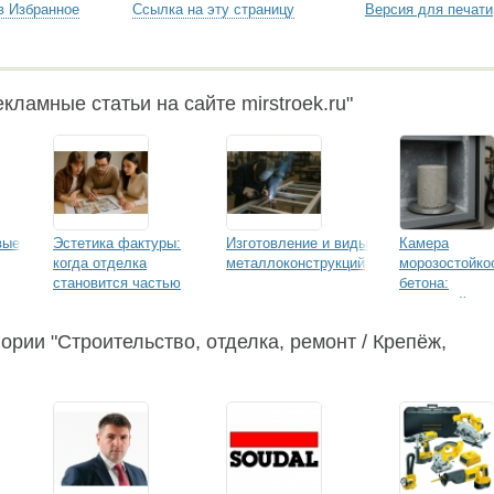
в Избранное
Ссылка на эту страницу
Версия для печати
кламные статьи на сайте mirstroek.ru"
вые
Эстетика фактуры:
Изготовление и виды
Камера
когда отделка
металлоконструкций
морозостойко
становится частью
бетона:
стиля
надежный
инструмент д
ории "Строительство, отделка, ремонт / Крепёж,
оценки
долговечност
материалов