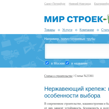
Санкт-Петербург
Нижний Новгород
Екатеринбу
Товары
Услуги
Компании
Стат
Например,
полиэтиленовые трубы
в Москве
в названии
Статьи о строительстве
/ Статья №23361
Нержавеющий крепеж: н
особенности выбора
В современном строительстве, машиностроении и б
от них зависит устойчивость, безопасность и до