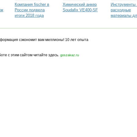
Компания fischer в
Химический анкер
Инструменты 
ёж
России подвела
Soudafix VE400-SF
расходные
итоги 2018 года
материалы д
строительных
работ в катал
«СтройМоскв
формация сэкономит вам миллионы! 10 лет опыта
боте с этим сайтом читайте здесь.
goszakaz.ru
Политика конфиденциальности
Карта сайта
© 2009-2023, МирСтроек.ру - портал бесплатных строительных объявлений.
ли частичном использовании материалов сайта гиперссылка на MirStroek.RU