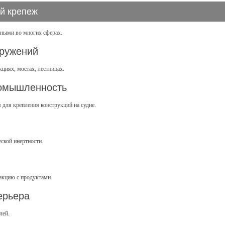
й крепеж
нными во многих сферах.
оружений
циях, мостах, лестницах.
ромышленность
 для крепления конструкций на судне.
еской инертности.
еакцию с продуктами.
ерьера
лей.