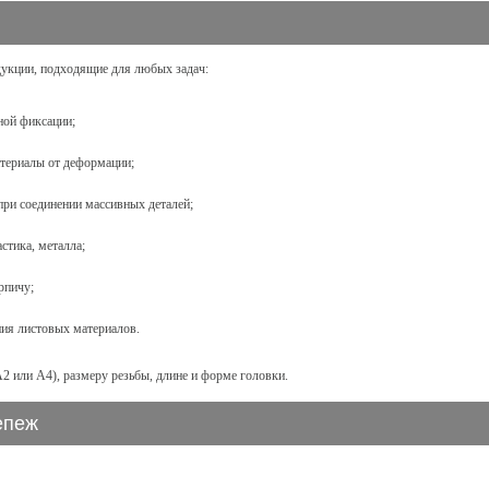
дукции, подходящие для любых задач:
ной фиксации;
териалы от деформации;
при соединении массивных деталей;
стика, металла;
рпичу;
ния листовых материалов.
A2 или A4), размеру резьбы, длине и форме головки.
епеж