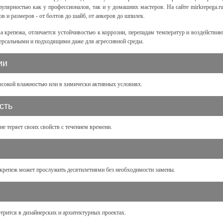
улярностью как у профессионалов, так и у домашних мастеров. На сайте mirkrepega.r
в и размеров - от болтов до шайб, от анкеров до шпилек.
а крепежа, отличается устойчивостью к коррозии, перепадам температур и воздействи
версальными и подходящими даже для агрессивной среды.
ии
высокой влажностью или в химически активных условиях.
сть
е теряет своих свойств с течением времени.
крепеж может прослужить десятилетиями без необходимости замены.
рится в дизайнерских и архитектурных проектах.