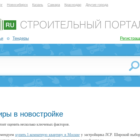
рг
Новосибирск
Казань
Самара
Краснодар
Другие города
ьи
Тендеры
Регистрац
иры в новостройке
стоит оценить несколько ключевых факторов.
комендуем
купить 1-комнатную квартиру в Москве
у застройщика ЛСР. Широкий выбо