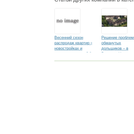
Весенний сезон
Решение пробле
распродаж квартир в
обманутых
новостройках и
дольщиков – в
домов откроется 2-3
Великом Новгоро
марта
достроят ЖК
«Европа»
Исследование рынка.
Достоверная ин
исследований!
megaresearch.ru
Goszakaz. ru: реальные отзывы
о ра