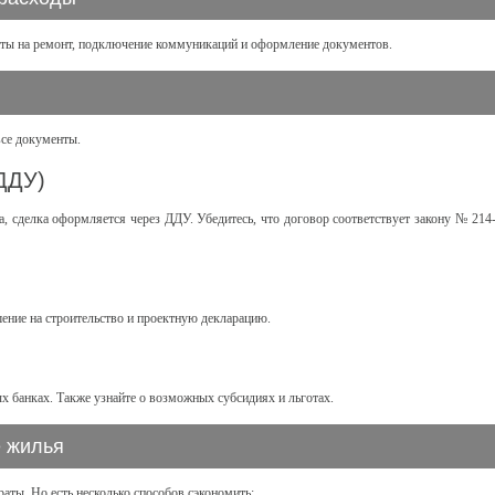
аты на ремонт, подключение коммуникаций и оформление документов.
и
се документы.
(ДДУ)
а, сделка оформляется через ДДУ. Убедитесь, что договор соответствует закону № 214
ение на строительство и проектную декларацию.
ых банках. Также узнайте о возможных субсидиях и льготах.
е жилья
аты. Но есть несколько способов сэкономить: