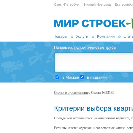
Санкт-Петербург
Нижний Новгород
Екатеринбу
Товары
Услуги
Компании
Стат
Например,
полиэтиленовые трубы
в Москве
в названии
Статьи о строительстве
/ Статья №23139
Критерии выбора кварт
Прежде чем остановиться на конкретном варианте, 
Если вы ищете надежное и современное жилье, ре