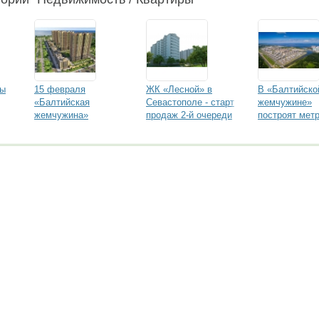
мы
15 февраля
ЖК «Лесной» в
В «Балтийско
«Балтийская
Севастополе - старт
жемчужине»
жемчужина»
продаж 2-й очереди
построят мет
де
выводит в продажу
строительства
еще 15 200
квадратов жилья и
повышает цены
формация сэкономит вам миллионы! 10 лет опыта
боте с этим сайтом читайте здесь.
goszakaz.ru