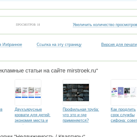
Увеличить количество просмотро
ПРОСМОТРОВ: 18
в Избранное
Ссылка на эту страницу
Версия для печати
кламные статьи на сайте mirstroek.ru"
 в
Двухъярусные
Профильная труба:
Как продлить
кровати для детей:
что это и где
срок службы
экономия места и
применяется?
сифона: сове
комфорт
по уходу и
и
профилактике
гории "Недвижимость / Квартиры"
засоров