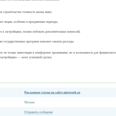
ах строительства стоимость жилья ниже;
ют акции, особенно в праздничные периоды;
ю к застройщику, можно избежать дополнительных комиссий;
ние государственных программ поможет снизить расходы.
о не только инвестиция в комфортное проживание, но и возможность для финансовог
 застройщика — залог успешной сделки.
Рекламные статьи на сайте mirstroek.ru
Москва
Отправить сообщение