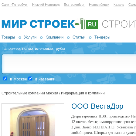
Санкт-Петербург
Нижний Новгород
Екатеринбург
Новосибирск
Казань
Сам
Товары
Услуги
Компании
Статьи
Тендеры
Например,
полиэтиленовые трубы
в Москве
в названии
Строительные компании Москва
/ Информация о компании
ООО ВестаДор
Двери гармошка ПВХ, производство Ит
12 цветов: белые; имитирующие ценные п
2 дня. Замер БЕСПЛАТНО. Установка ст
любой проем. Шторки для ванн и душевы