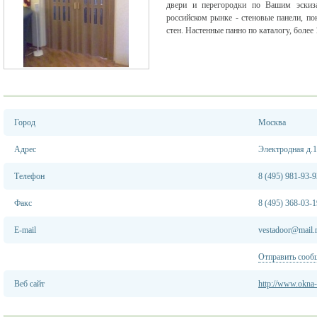
двери и перегородки по Вашим эскиз
российском рынке - стеновые панели, п
стен. Настенные панно по каталогу, более
Город
Москва
Адрес
Электродная д.
Телефон
8 (495) 981-93-9
Факс
8 (495) 368-03-1
E-mail
vestadoor@mail.
Отправить сооб
Веб сайт
http://www.okna-