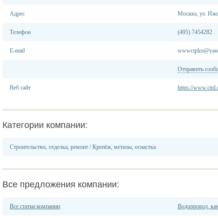
Адрес
Москва, ул. Иж
Телефон
(495) 7454282
E-mail
wwwctplru@yand
Отправить сооб
Веб сайт
https://www.ctpl.
Категории компании:
Строительство, отделка, ремонт
/
Крепёж, метизы, оснастка
Все предложения компании:
Все статьи компании
:
Водопровод, кан