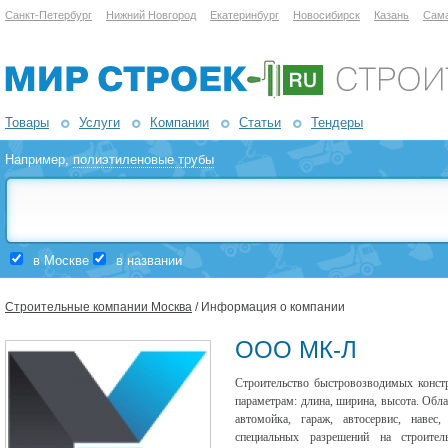
Санкт-Петербург
Нижний Новгород
Екатеринбург
Новосибирск
Казань
Сам
Товары
Услуги
Компании
Статьи
Тендеры
Например,
полиэтиленовые трубы
в Москве
в названии
Строительные компании Москва
/ Информация о компании
ООО МК-Л
Строительство быстровозводимых конст
параметрам: длина, ширина, высота. Обла
автомойка, гараж, автосервис, навес
специальных разрешений на строител