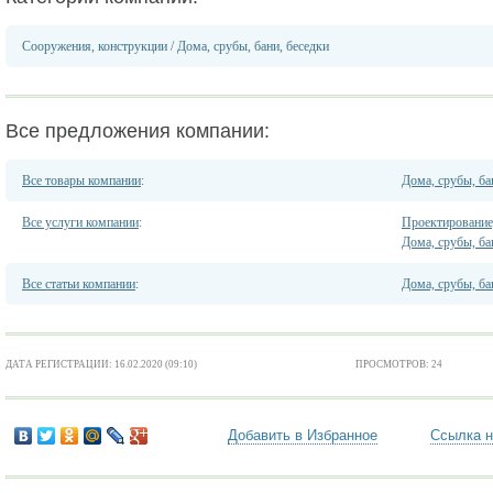
Сооружения, конструкции
/
Дома, срубы, бани, беседки
Все предложения компании:
Все товары компании
:
Дома, срубы, ба
Все услуги компании
:
Проектирование
Дома, срубы, ба
Все статьи компании
:
Дома, срубы, ба
ДАТА РЕГИСТРАЦИИ: 16.02.2020 (09:10)
ПРОСМОТРОВ: 24
Добавить в Избранное
Ссылка н