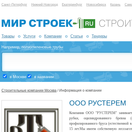
Санкт-Петербург
Нижний Новгород
Екатеринбург
Новосибирск
Казань
Сам
Товары
Услуги
Компании
Статьи
Тендеры
Например,
полиэтиленовые трубы
в Москве
в названии
Строительные компании Москва
/ Информация о компании
ООО РУСТЕРЕМ
Компания ООО "РУСТЕРЕМ" занимается
рубки, оцилиндрованного бревна (
профилированного бруса (естественной в
15 лет.Мы имеем собственную лесозагот