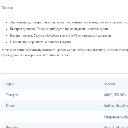
Плюсы:
Заключение договора. Заказчик может не сомневаться в том, что все условия бу
Быстрая доставка. Товары прибудут в пункт выдачи в сжатые сроки.
Возврат товара. Услуга обойдётся всего в 50% от стоимости доставки.
Наличие примерочных на пунктах выдачи.
Можно на сайте рассчитать стоимость доставка для интернет-магазинов, воспользовав
будет доставлен в хорошем состоянии и в срок.
Город
Москва
Телефон
8(800) 5512054
E-mail
kirilllavnikov@ra
Отправить сооб
Веб сайт
https://cdek-tk.ru/