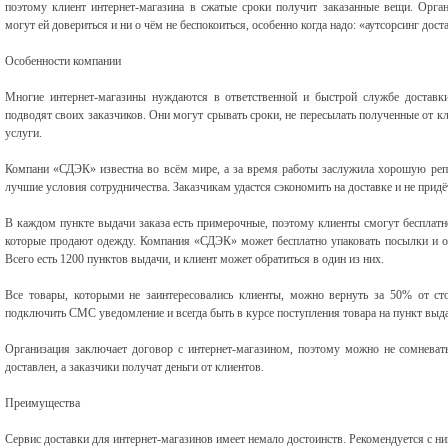
поэтому клиент интернет-магазина в сжатые сроки получит заказанные вещи. Орган
могут ей довериться и ни о чём не беспокоиться, особенно когда надо: «аутсорсинг дост
Особенности компании
Многие интернет-магазины нуждаются в ответственной и быстрой службе доставки
подводят своих заказчиков. Они могут срывать сроки, не пересылать полученные от к
услуги.
Компани «СДЭК» известна во всём мире, а за время работы заслужила хорошую репу
лучшие условия сотрудничества. Заказчикам удастся сэкономить на доставке и не придё
В каждом пункте выдачи заказа есть примерочные, поэтому клиенты смогут бесплатн
которые продают одежду. Компания «СДЭК» может бесплатно упаковать посылки и ор
Всего есть 1200 пунктов выдачи, и клиент может обратиться в один из них.
Все товары, которыми не заинтересовались клиенты, можно вернуть за 50% от ст
подключить СМС уведомление и всегда быть в курсе поступления товара на пункт выд
Организация заключает договор с интернет-магазином, поэтому можно не сомневать
доставлен, а заказчики получат деньги от клиентов.
Преимущества
Сервис доставки для интернет-магазинов имеет немало достоинств. Рекомендуется с ни