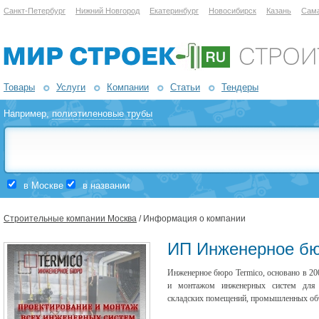
Санкт-Петербург
Нижний Новгород
Екатеринбург
Новосибирск
Казань
Сам
Товары
Услуги
Компании
Статьи
Тендеры
Например,
полиэтиленовые трубы
в Москве
в названии
Строительные компании Москва
/ Информация о компании
ИП Инженерное бю
Инженерное бюро Termico, основано в 20
и монтажом инженерных систем для ч
складских помещений, промышленных объ