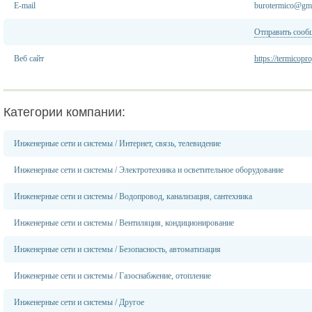
E-mail
burotermico@gm
Отправить сооб
Веб сайт
https://termicopr
Категории компании:
Инженерные сети и системы
/
Интернет, связь, телевидение
Инженерные сети и системы
/
Электротехника и осветительное оборудование
Инженерные сети и системы
/
Водопровод, канализация, сантехника
Инженерные сети и системы
/
Вентиляция, кондиционирование
Инженерные сети и системы
/
Безопасность, автоматизация
Инженерные сети и системы
/
Газоснабжение, отопление
Инженерные сети и системы
/
Другое