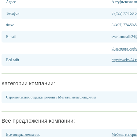
Адрес
Алтуфьевское шо
Телефон
8 (495) 774-50-5
Факс
8 (495) 774-50-5
E-mail
svarkametalla24
Отправить сооб
Веб сайт
http://svarka-24.r
Категории компании:
Строительство, отделка, ремонт
/
Металл, металлоизделия
Все предложения компании:
Все товары компании
:
Мебель, матери