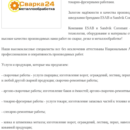
токарно-фрезерными работами.
Залогом надёжности и качества произво
шведскими брендами ESAB и Sandvik Cor
Компании ESAB и S
andvik Coromant
–
технологии, оборудование и материалы 
высокое качество производимых нами работ по сварке, резке и металлообработке!
Наши высококлассные специалисты все без исключения аттестованы Национальным 
профессионализм и оперативность производимых работ.
Услуги и продукция, которые мы предлагаем:
- сварочные работы - услуги сварщика; изготовление ворот, ограждений, лестниц, перил
и любой другой сварной продукции; сварочно-ремонтные работы;
- аргоно-сварочные работы; изготовление баков и ёмкостей; аргоно-сварочно-ремонтны
- токарно-фрезерные работы - услуги токаря; изготовление запасных частей к технике 
- слесарно-ремонтные работы;
- ковка и штамповка металла; изготовление ворот, ограждений, лестниц, перил, навесо
кованной продукции;