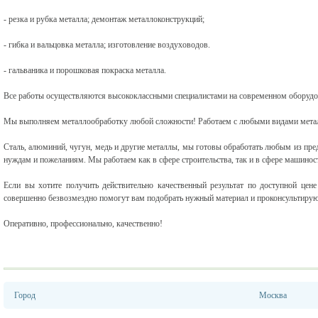
- резка и рубка металла; демонтаж металлоконструкций;
- гибка и вальцовка металла; изготовление воздуховодов.
- гальваника и порошковая покраска металла.
Все работы осуществляются высококлассными специалистами на современном оборудов
Мы выполняем металлообработку любой сложности! Работаем с любыми видами мета
Сталь, алюминий, чугун, медь и другие металлы, мы готовы обработать любым из пр
нуждам и пожеланиям. Мы работаем как в сфере строительства, так и в сфере машино
Если вы хотите получить действительно качественный результат по доступной це
совершенно безвозмездно помогут вам подобрать нужный материал и проконсультирую
Оперативно, профессионально, качественно!
Город
Москва