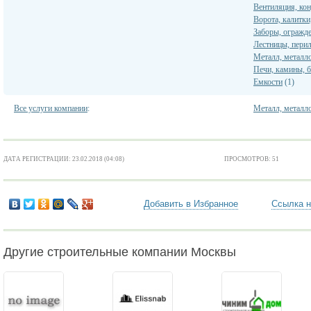
Вентиляция, ко
Ворота, калитк
Заборы, огражд
Лестницы, перил
Металл, металл
Печи, камины, 
Емкости
(1)
Все услуги компании
:
Металл, металл
ДАТА РЕГИСТРАЦИИ: 23.02.2018 (04:08)
ПРОСМОТРОВ: 51
Добавить в Избранное
Ссылка н
Другие строительные компании Москвы